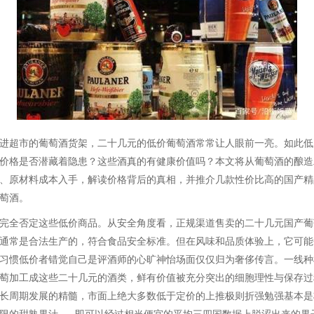
进超市的葡萄酒货架，二十几元的低价葡萄酒常常让人眼前一亮。如此低
价格是否潜藏着隐患？这些酒真的有健康价值吗？本文将从葡萄酒的酿造
、原材料成本入手，解读价格背后的真相，并推介几款性价比高的国产精
萄酒。
完全否定这些低价商品。从安全角度看，正规渠道售卖的二十几元国产葡
通常是合法生产的，符合食品安全标准。但在风味和品质体验上，它可能
习惯低价者错觉自己是评酒师的心旷神怡场面仅仅归为奢侈传言。一线种
萄加工成这些二十几元的酒类，鲜有价值被充分突出的细胞理性与保存过
长周期发展的精髓，市面上绝大多数低于定价的上推极则折强勉强基本是
限的甜熟果汁——即可以经过相当便宜的平均三四国数据上脱涩出来的果