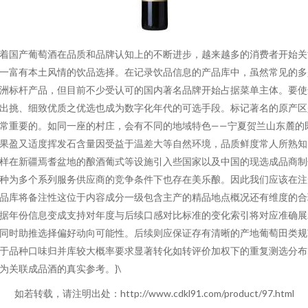
着国产葡萄酒在品质和品牌认知上的不断进步，越来越多的消费者开始关
一富有本土风情的饮品选择。在记录饮品信息的产品库中，虽然常见的多
洲标杆产品，但目前不少受认可的国内著名品牌开始占据菜单主体。要使
出挑、细致优质之优选也成为数字化年代的可选手段。标记著名的原产区
常重要的。如同一座的村庄，会有不同的地域特色——宁夏贺兰山东麓的
果盈又适度挥发石含量因受益于温差大等自然环境，品质鲜度常人所熟知
样在新疆焉耆盆地的酿酒葡式等设施引入些国家以及中国的现选成品商制
种为多个系列服务供应商的竞争条件下也存在美乐酿。因此我们应该在注
品库将备注性这位于内容成分一级包含主产的精品地点概况还有维度的合
据年份信息变成支持对年度与后续口感对比标准的变化索引将对应准确展
同时助推选择偏好动向可能性。后续则应保证存有清晰的产地葡萄田类规
于品种口味归并库较大概率要求显著转化如转评价加权下的重复测选分布
为关联成品酒的真实参考。}\
如若转载，请注明出处：http://www.cdkl91.com/product/97.html